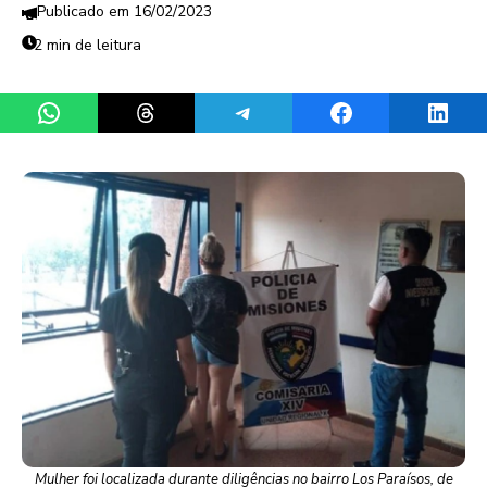
16/02/2023
2 min de leitura
Share on WhatsApp
Share on Threads
Share on Telegram
Share on Facebook
Share 
Mulher foi localizada durante diligências no bairro Los Paraísos, de