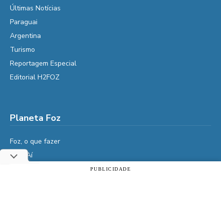
Últimas Notícias
Paraguai
Argentina
Turismo
Reportagem Especial
Editorial H2FOZ
Planeta Foz
Foz, o que fazer
Diga Aí
É da Vida
PUBLICIDADE
Utilizamos cookies essenciais e tecnologias semelhantes de
Vidas do Iguaçu
acordo com a nossa Política de Privacidade e, ao continuar
navegando, você concorda com estas condições.
História
Cultura
ACEITAR
Política de privacidade