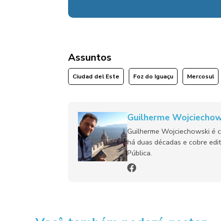
Assuntos
Ciudad del Este
Foz do Iguaçu
Mercosul
Guilherme Wojciechow
Guilherme Wojciechowski é c
há duas décadas e cobre edit
Pública.