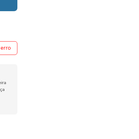
 erro
ira
nça