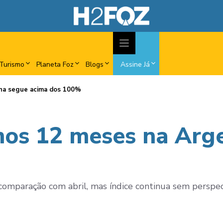
Turismo
Planeta Foz
Blogs
Assine Já
ina segue acima dos 100%
imos 12 meses na Arg
mparação com abril, mas índice continua sem perspect