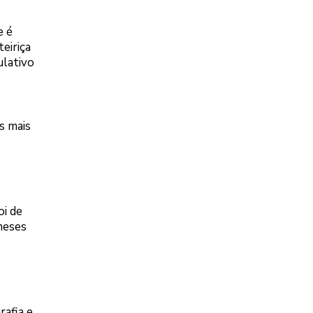
e é
eiriça
ulativo
s mais
oi de
meses
rafia e