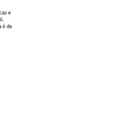
cas e
l.
a é de