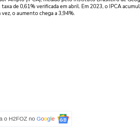
da taxa de 0,61% verificada em abril. Em 2023, o IPCA acumul
a vez, o aumento chega a 3,94%.
ga o H2FOZ no
G
o
o
g
l
e