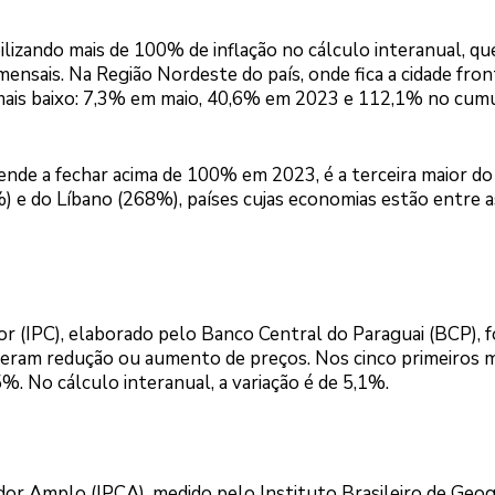
lizando mais de 100% de inflação no cálculo interanual, qu
ensais. Na Região Nordeste do país, onde fica a cidade front
mais baixo: 7,3% em maio, 40,6% em 2023 e 112,1% no cum
tende a fechar acima de 100% em 2023, é a terceira maior do
 e do Líbano (268%), países cujas economias estão entre a
r (IPC), elaborado pelo Banco Central do Paraguai (BCP), f
iveram redução ou aumento de preços. Nos cinco primeiros 
5%. No cálculo interanual, a variação é de 5,1%.
dor Amplo (IPCA), medido pelo Instituto Brasileiro de Geog