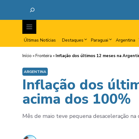
Últimas Notícias
Destaques
Paraguai
Argentina
Início
»
Fronteira
»
Inflação dos últimos 12 meses na Argent
ARGENTINA
Inflação dos últ
acima dos 100%
Mês de maio teve pequena desaceleração na co