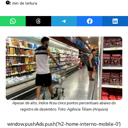
2 min de leitura
Share on WhatsApp
Share on Threads
Share on Telegram
Share on Facebook
Share 
Apesar de alto, índice ficou cinco pontos percentuais abaixo do
registro de dezembro. Foto: Agência Télam (Arquivo)