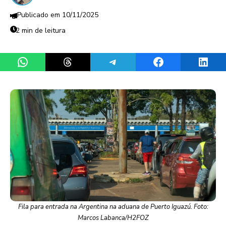
10/11/2025
2 min de leitura
Share on WhatsApp
Share on Threads
Share on Telegram
Share on Facebook
Share 
Fila para entrada na Argentina na aduana de Puerto Iguazú. Foto:
Marcos Labanca/H2FOZ