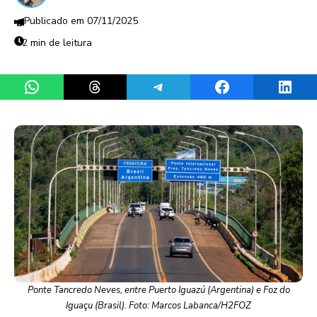
07/11/2025
2 min de leitura
Share on WhatsApp
Share on Threads
Share on Telegram
Share on Facebook
Share 
Ponte Tancredo Neves, entre Puerto Iguazú (Argentina) e Foz do
Iguaçu (Brasil). Foto: Marcos Labanca/H2FOZ