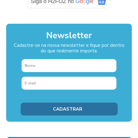
Siga o H2FOZ no
G
o
o
g
l
e
Newsletter
Cadastre-se na nossa newsletter e fique por dentro
do que realmente importa.