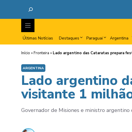
Últimas Notícias
Destaques
Paraguai
Argentina
Início
»
Fronteira
»
Lado argentino das Cataratas prepara fes
ARGENTINA
Lado argentino d
visitante 1 milh
Governador de Misiones e ministro argentino do