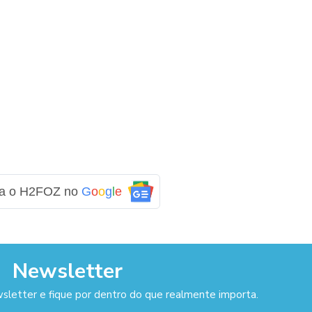
ga o H2FOZ no
G
o
o
g
l
e
Newsletter
sletter e fique por dentro do que realmente importa.