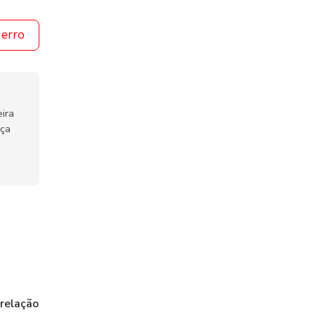
 erro
ira
nça
 relação