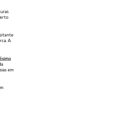
guras
uerto
sitante
rca. A
nésimo
da
sias em
em