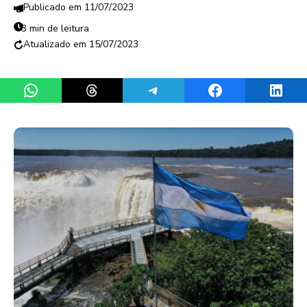
11/07/2023
3 min de leitura
15/07/2023
Share on WhatsApp
Share on Threads
Share on Telegram
Share on Facebook
Share 