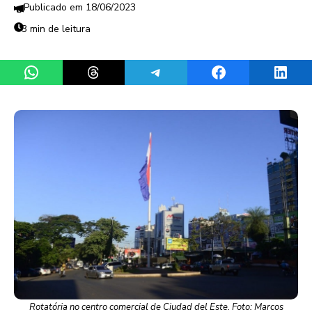
18/06/2023
3 min de leitura
Share on WhatsApp
Share on Threads
Share on Telegram
Share on Facebook
Share 
Rotatória no centro comercial de Ciudad del Este. Foto: Marcos