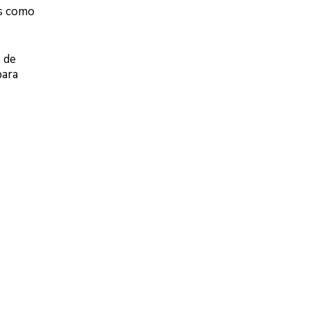
es como
 de
para