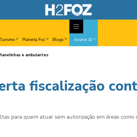
Turismo
Planeta Foz
Blogs
Assine Já
 flanelinhas e ambulantes
rta fiscalização cont
ltas para quem atuar sem autorização em áreas como 