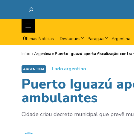
Últimas Notícias
Destaques
Paraguai
Argentina
Início
»
Argentina
»
Puerto Iguazú aperta fiscalização contra
Lado argentino
ARGENTINA
Puerto Iguazú ape
ambulantes
Cidade criou decreto municipal que prevê mu