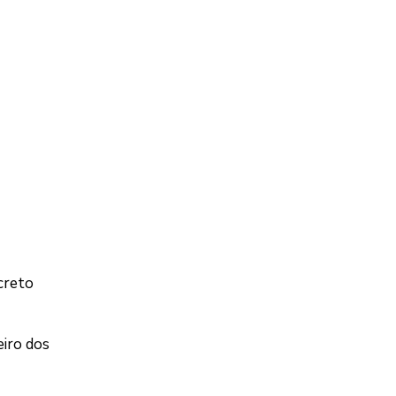
creto
eiro dos