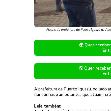
Fiscais da prefeitura de Puerto Iguazú na Ave
🌍 Quer receb
Ent
🌎 Quer recebe
Ent
A prefeitura de Puerto Iguazú, no lado ar
flanelinhas e ambulantes que atuam na ár
Leia também: