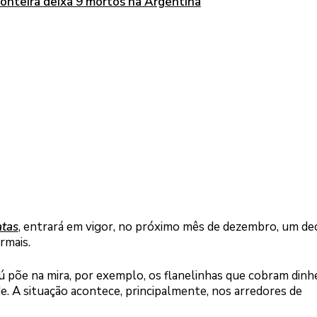
ronteira deixa 9 mortos na Argentina
atas
, entrará em vigor, no próximo mês de dezembro, um de
rmais.
zú põe na mira, por exemplo, os flanelinhas que cobram dinh
de. A situação acontece, principalmente, nos arredores de