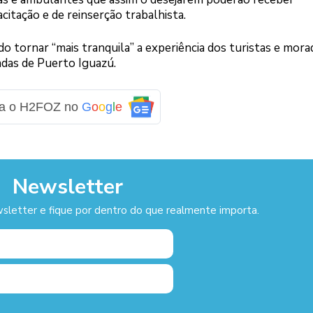
tação e de reinserção trabalhista.
do tornar “mais tranquila” a experiência dos turistas e mor
das de Puerto Iguazú.
ga o H2FOZ no
G
o
o
g
l
e
Newsletter
sletter e fique por dentro do que realmente importa.