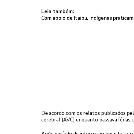
Leia também:
Com apoio de Itaipu, indígenas praticam
De acordo com os relatos publicados pela
cerebral (AVC) enquanto passava férias co
Após período de internação hospitalar n