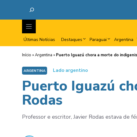
Últimas Notícias
Destaques
Paraguai
Argentina
Início
»
Argentina
»
Puerto Iguazú chora a morte do indigenis
Lado argentino
ARGENTINA
Puerto Iguazú cho
Rodas
Professor e escritor, Javier Rodas estava de f