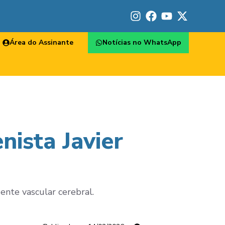
Área do Assinante
Notícias no WhatsApp
nista Javier
dente vascular cerebral.