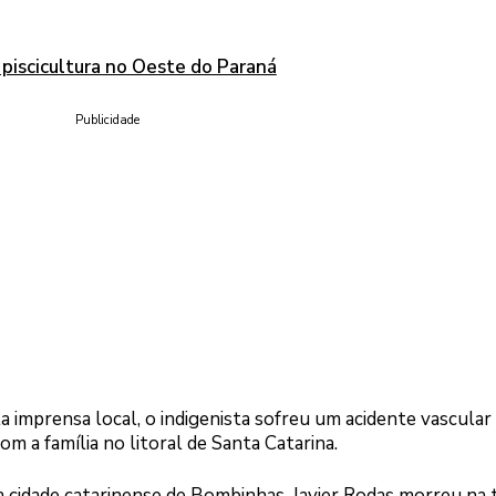
 piscicultura no Oeste do Paraná
Publicidade
 imprensa local, o indigenista sofreu um acidente vascular
m a família no litoral de Santa Catarina.
a cidade catarinense de Bombinhas, Javier Rodas morreu na 