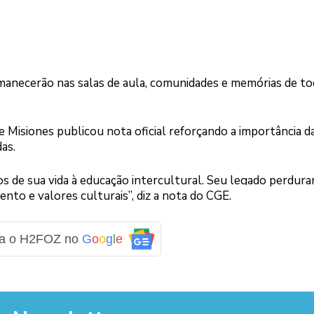
anecerão nas salas de aula, comunidades e memórias de to
 Misiones publicou nota oficial reforçando a importância d
as.
s de sua vida à educação intercultural. Seu legado perdura
to e valores culturais”, diz a nota do CGE.
Logo
ga o H2FOZ no
G
o
o
g
l
e