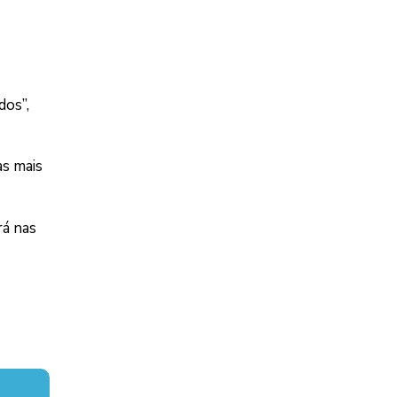
dos”,
as mais
rá nas