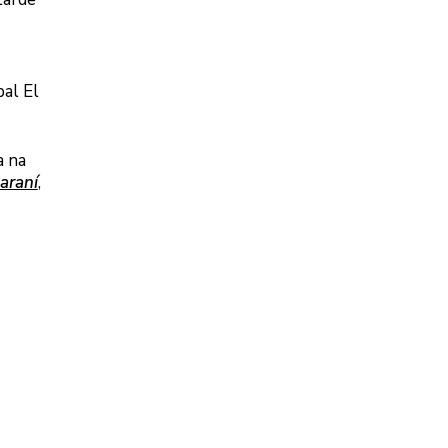
pal El
a na
araní
,