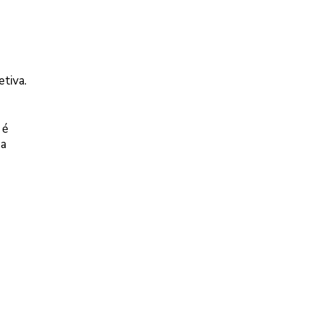
tiva.
 é
 a