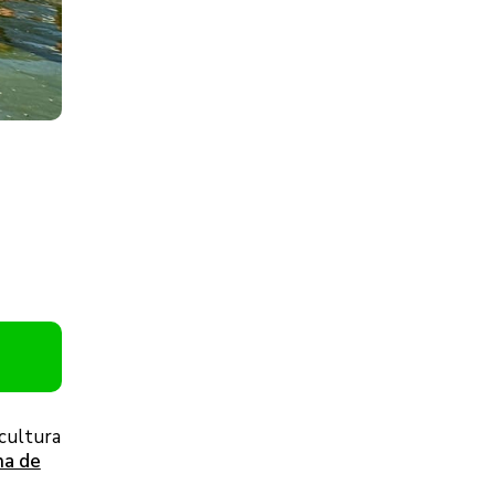
icultura
na de