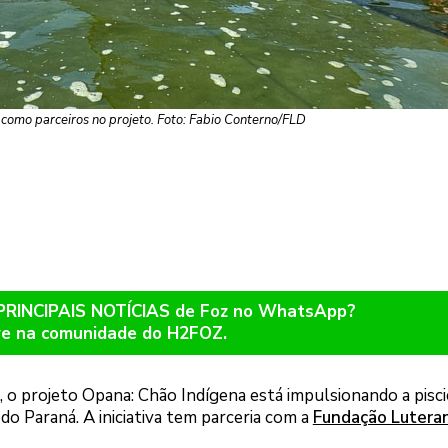
 como parceiros no projeto. Foto: Fabio Conterno/FLD
 PRINCIPAIS NOTÍCIAS de Foz no WhatsApp?
re na comunidade do H2FOZ.
pu, o projeto Opana: Chão Indígena está impulsionando a pisc
do Paraná. A iniciativa tem parceria com a
Fundação Lutera