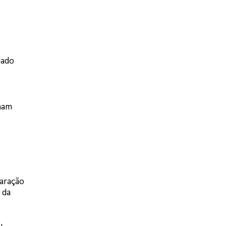
dado
ham
paração
 da