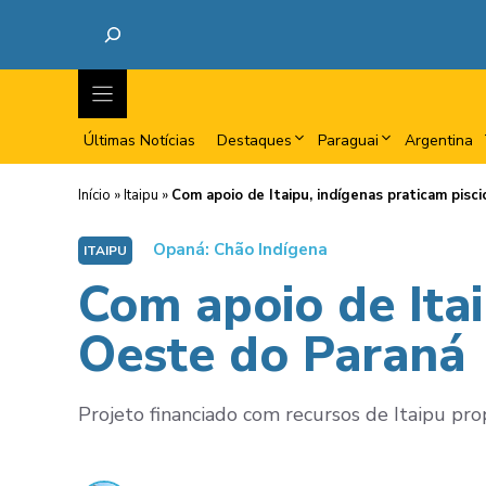
Últimas Notícias
Destaques
Paraguai
Argentina
Início
»
Itaipu
»
Com apoio de Itaipu, indígenas praticam pisc
Opaná: Chão Indígena
ITAIPU
Com apoio de Itai
Oeste do Paraná
Projeto financiado com recursos de Itaipu prop