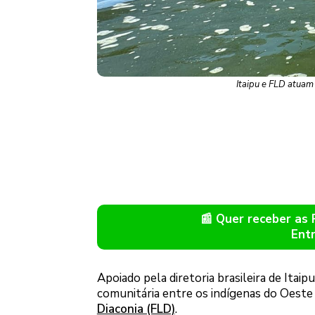
Itaipu e FLD atuam
📰 Quer receber as
Ent
Apoiado pela diretoria brasileira de Itai
comunitária entre os indígenas do Oeste 
Diaconia (FLD)
.