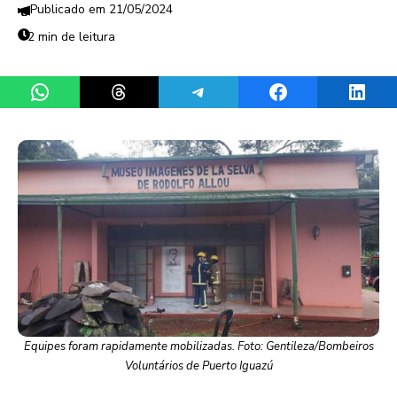
21/05/2024
2 min de leitura
Share on WhatsApp
Share on Threads
Share on Telegram
Share on Facebook
Share 
Equipes foram rapidamente mobilizadas. Foto: Gentileza/Bombeiros
Voluntários de Puerto Iguazú