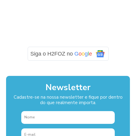
Siga o H2FOZ no
G
o
o
g
l
e
Newsletter
Cadastre-se na nossa newsletter e fique por dentro
do que realmente importa.