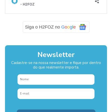
Siga o H2FOZ no
G
o
o
g
l
e
Newsletter
Cadastre-se na nossa newsletter e fique por dentro
do que realmente importa.