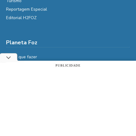
Turismo
Reportagem Especial
Editorial H2FOZ
Planeta Foz
Foz, o que fazer
Diga Aí
PUBLICIDADE
Utilizamos cookies essenciais e tecnologias semelhantes de
É da Vida
acordo com a nossa Política de Privacidade e, ao continuar
navegando, você concorda com estas condições.
Vidas do Iguaçu
História
ACEITAR
Política de privacidade
Cultura
Veja também