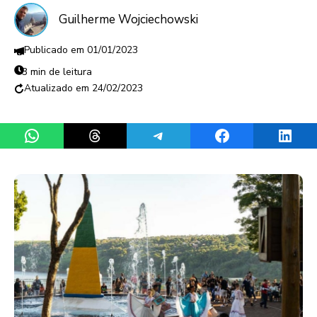
Guilherme Wojciechowski
01/01/2023
3 min de leitura
24/02/2023
Share on WhatsApp
Share on Threads
Share on Telegram
Share on Facebook
Share 