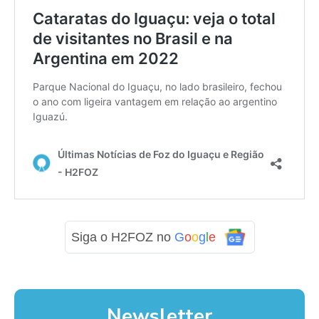
Siga o H2FOZ no
G
o
o
g
l
e
Newsletter