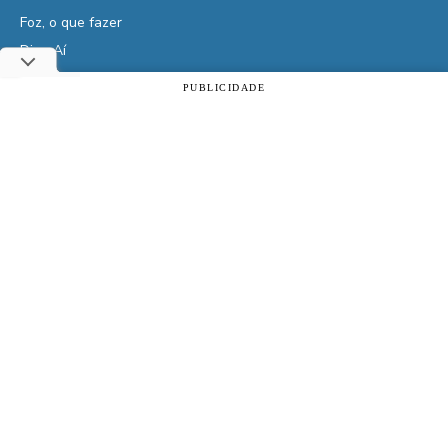
Foz, o que fazer
Diga Aí
É da Vida
PUBLICIDADE
Utilizamos cookies essenciais e tecnologias semelhantes de
Vidas do Iguaçu
acordo com a nossa Política de Privacidade e, ao continuar
História
navegando, você concorda com estas condições.
Cultura
ACEITAR
Política de privacidade
Veja também
Assine | PIX
Assine | Cartão de crédito
Doe qualquer valor
Clube de Vantagens
Atrativos
Cota de Compras