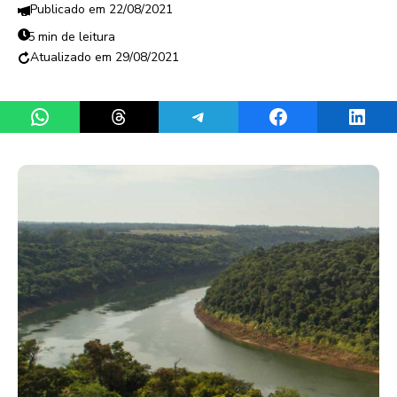
22/08/2021
5 min de leitura
29/08/2021
Share on WhatsApp
Share on Threads
Share on Telegram
Share on Facebook
Share 