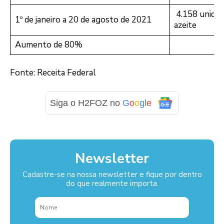
4.158 unidad
1º de janeiro a 20 de agosto de 2021
azeite
Aumento de 80%
Fonte: Receita Federal
Siga o H2FOZ no
G
o
o
g
l
e
Newsletter
Cadastre-se na nossa newsletter e fique por dentro
do que realmente importa.