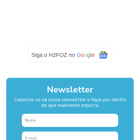
Siga o H2FOZ no
G
o
o
g
l
e
Newsletter
Cadastre-se na nossa newsletter e fique por dentro
do que realmente importa.