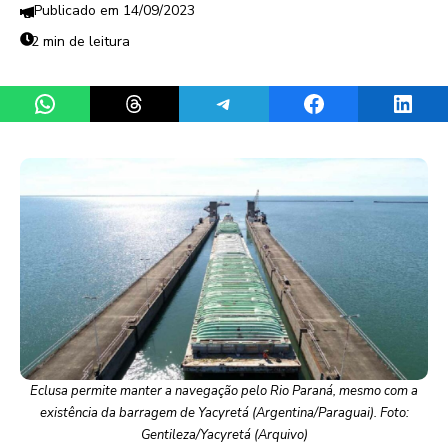
14/09/2023
2 min de leitura
Share on WhatsApp
Share on Threads
Share on Telegram
Share on Facebook
Share 
Eclusa permite manter a navegação pelo Rio Paraná, mesmo com a
existência da barragem de Yacyretá (Argentina/Paraguai). Foto:
Gentileza/Yacyretá (Arquivo)