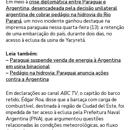
Em meio à
crise diplomática entre Paraguai e
Argentina, desencadeada pela decisão unilateral
argentina de cobrar pedágio na hidrovia do Rio
Paraná
, um novo incidente ganhou destaque na
imprensa paraguaia nessa quarta-feira (13): a retenção
de uma embarcação do país, durante dois dias, no
acesso à eclusa da usina de Yacyretá.
Leia também:
–
Paraguai suspende venda de energia à Argentina
em usina binacional
–
Pedágio na hidrovia: Paraguai anuncia ações
contra a Argentina
Em declarações ao canal
ABC TV
, o capitão do barco
retido, Édgar Roa, disse que a barcaça com carga de
combustível, destinada à região de Ciudad del Este, foi
impedida de ter aceso à eclusa pela Prefeitura Naval
Argentina (PNA), que argumentou questões
relacionadas às condições meteorológicas, ao fluxo