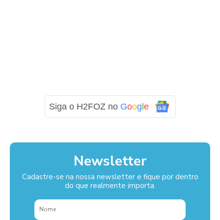
Siga o H2FOZ no
G
o
o
g
l
e
Newsletter
Cadastre-se na nossa newsletter e fique por dentro
do que realmente importa.