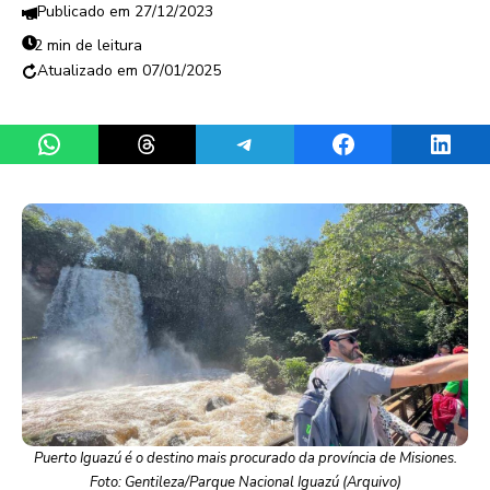
27/12/2023
2 min de leitura
07/01/2025
Share on WhatsApp
Share on Threads
Share on Telegram
Share on Facebook
Share 
Puerto Iguazú é o destino mais procurado da província de Misiones.
Foto: Gentileza/Parque Nacional Iguazú (Arquivo)