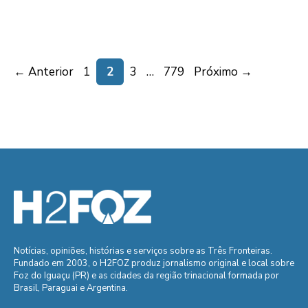
Page
Page
Page
Page
←
Anterior
1
2
3
…
779
Próximo
→
Notícias, opiniões, histórias e serviços sobre as Três Fronteiras.
Fundado em 2003, o H2FOZ produz jornalismo original e local sobre
Foz do Iguaçu (PR) e as cidades da região trinacional formada por
Brasil, Paraguai e Argentina.