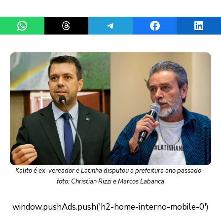
Share on WhatsApp
Share on Threads
Share on Telegram
Share on Facebook
Share 
Kalito é ex-vereador e Latinha disputou a prefeitura ano passado -
foto: Christian Rizzi e Marcos Labanca