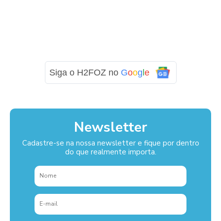
Siga o H2FOZ no
G
o
o
g
l
e
Newsletter
Cadastre-se na nossa newsletter e fique por dentro
do que realmente importa.