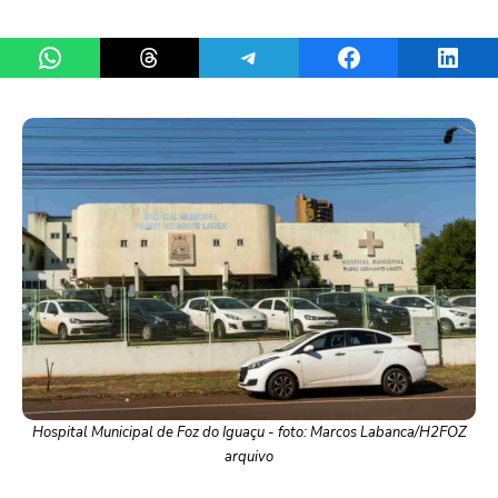
Share on WhatsApp
Share on Threads
Share on Telegram
Share on Facebook
Share 
Hospital Municipal de Foz do Iguaçu - foto: Marcos Labanca/H2FOZ
arquivo