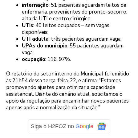
internação
: 51 pacientes aguardam leitos de
enfermaria, provenientes do pronto-socorro,
alta da UTI e centro cirúrgico;
UTIs
: 40 leitos ocupados – sem vagas
disponíveis;
UTI adulta
: três pacientes aguardam vaga;
UPAs do município
: 55 pacientes aguardam
vaga;
ocupação
: 116, 97%.
O relatório do setor interno do
Municipal
foi emitido
às 21h54 dessa terça-feira, 22, e afirma: “Estamos
promovendo ajustes para otimizar a capacidade
assistencial. Diante do cenário atual, solicitamos o
apoio da regulação para encaminhar novos pacientes
apenas após a normalização da situação.”
Siga o H2FOZ no
G
o
o
g
l
e