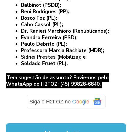
Balbinot (PSDB);
Beni Rodrigues (PP);
Bosco Foz (PL);
Cabo Cassol (PL);
Dr. Ranieri Marchioro (Republicanos);
Evandro Ferreira (PSD);
Paulo Debrito (PL);
Professora Marcia Bachixte (MDB);
Sidnei Prestes (Mobiliza); e
Soldado Fruet (PL).
Tem sugestão de assunto? Envie-nos pelo
WhatsApp do H2FOZ: (45) 99828-6840.
Siga o H2FOZ no
G
o
o
g
l
e