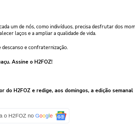
 cada um de nós, como indivíduos, precisa desfrutar dos mo
lecer laços e a ampliar a qualidade de vida.
 descanso e confraternização.
uaçu. Assine o H2FOZ!
or do H2FOZ e redige, aos domingos, a edição semanal
ga o H2FOZ no
G
o
o
g
l
e