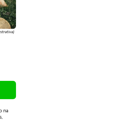
strativa)
o na
s,