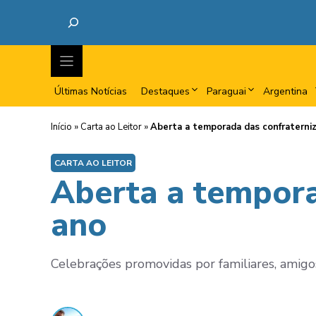
Últimas Notícias
Destaques
Paraguai
Argentina
Início
»
Carta ao Leitor
»
Aberta a temporada das confraterniz
CARTA AO LEITOR
Aberta a tempora
ano
Celebrações promovidas por familiares, amig