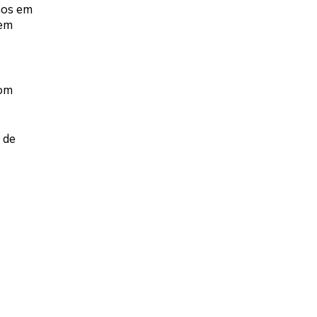
mos em
cem
com
 de