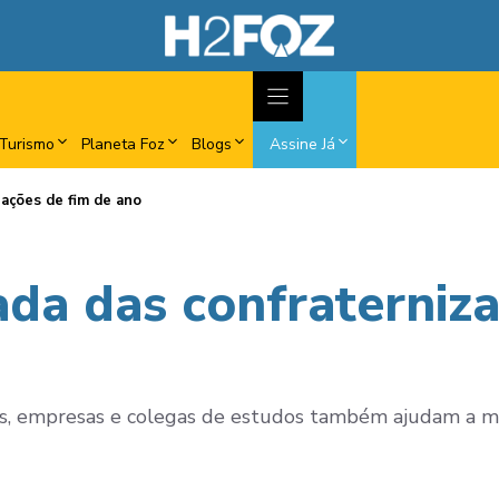
Turismo
Planeta Foz
Blogs
Assine Já
ações de fim de ano
da das confraterniza
os, empresas e colegas de estudos também ajudam a mo