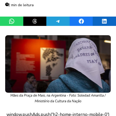
2 min de leitura
Share on WhatsApp
Share on Threads
Share on Telegram
Share on Facebook
Share 
Mães da Praça de Maio, na Argentina - Foto: Soledad Amarilla /
Ministério da Cultura da Nação