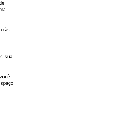
 de
uma
to às
s, sua
 você
espaço