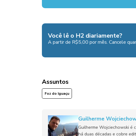
Você lê o H2 diariamente?
A partir de R$5,00 por mês. Cancele quan
Assuntos
Foz do Iguaçu
Guilherme Wojciechow
Guilherme Wojciechowski é c
há duas décadas e cobre edit