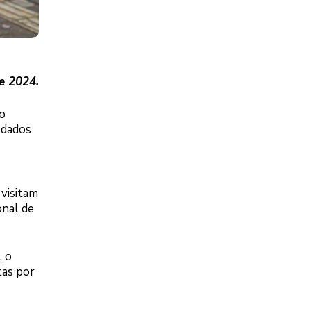
de 2024.
o
 dados
visitam
onal de
, o
tas por