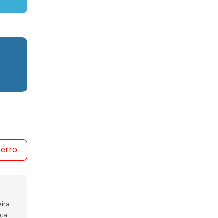
 erro
ira
nça