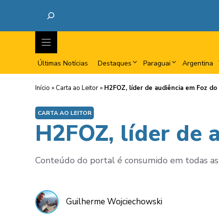
Últimas Notícias
Destaques
Paraguai
Argentina
Início
»
Carta ao Leitor
»
H2FOZ, líder de audiência em Foz do 
CARTA AO LEITOR
H2FOZ, líder de 
Conteúdo do portal é consumido em todas as r
Guilherme Wojciechowski