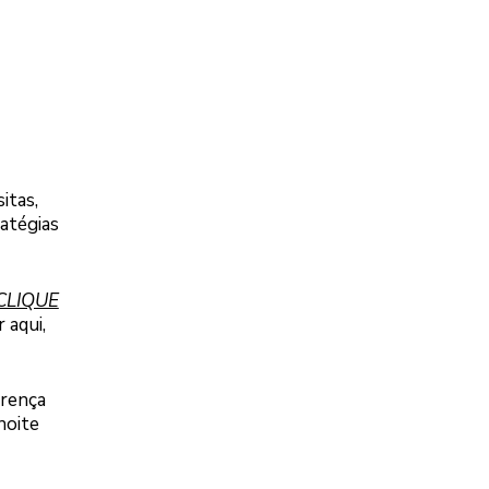
itas,
atégias
 CLIQUE
 aqui,
erença
noite