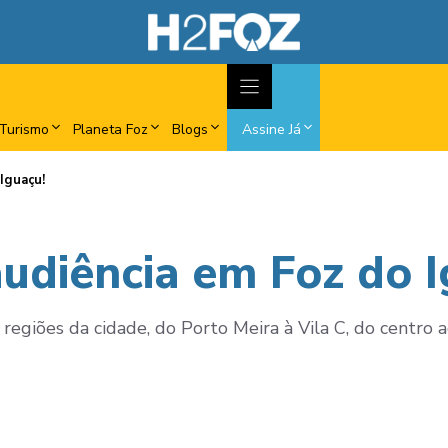
Turismo
Planeta Foz
Blogs
Assine Já
Iguaçu!
audiência em Foz do I
egiões da cidade, do Porto Meira à Vila C, do centro 