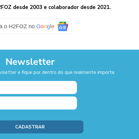
H2FOZ desde 2003 e colaborador desde 2021.
ga o H2FOZ no
G
o
o
g
l
e
Newsletter
sletter e fique por dentro do que realmente importa.