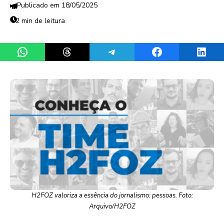
18/05/2025
2 min de leitura
Share on WhatsApp
Share on Threads
Share on Telegram
Share on Facebook
Share 
H2FOZ valoriza a essência do jornalismo: pessoas. Foto:
Arquivo/H2FOZ