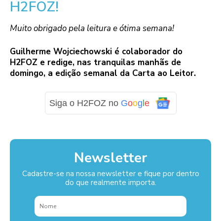
H2FOZ!
Muito obrigado pela leitura e ótima semana!
Guilherme Wojciechowski é colaborador do
H2FOZ e redige, nas tranquilas manhãs de
domingo, a edição semanal da Carta ao Leitor.
Siga o H2FOZ no
G
o
o
g
l
e
Newsletter
Cadastre-se na nossa newsletter e fique por dentro
do que realmente importa.