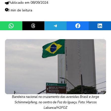
08/09/2024
3 min de leitura
Share on WhatsApp
Share on Threads
Share on Telegram
Share on Facebook
Share 
Bandeira nacional no cruzamento das avenidas Brasil e Jorge
Schimmelpfeng, no centro de Foz do Iguaçu. Foto: Marcos
Labanca/H2FOZ