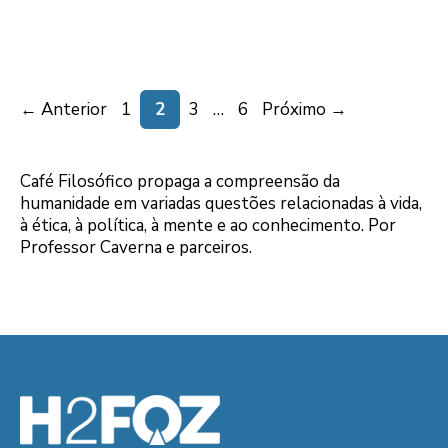
Page
Page
Page
Page
←
Anterior
1
2
3
…
6
Próximo
→
Café Filosófico propaga a compreensão da
humanidade em variadas questões relacionadas à vida,
à ética, à política, à mente e ao conhecimento. Por
Professor Caverna e parceiros.