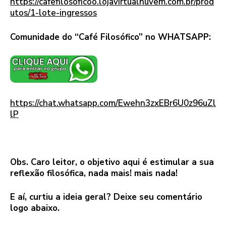
https://cafefilosoficoo.lojavirtualnuvem.com.br/prod
utos/1-lote-ingressos
Comunidade do “Café Filosófico” no WHATSAPP:
https://chat.whatsapp.com/Ewehn3zxEBr6U0z96uZl
lP
–
Obs. Caro leitor, o objetivo aqui é estimular a sua
reflexão filosófica, nada mais! mais nada!
E aí, curtiu a ideia geral? Deixe seu comentário
logo abaixo.