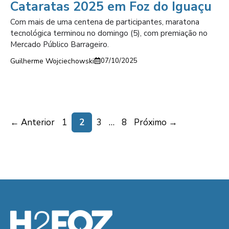
Cataratas 2025 em Foz do Iguaçu
Com mais de uma centena de participantes, maratona
tecnológica terminou no domingo (5), com premiação no
Mercado Público Barrageiro.
Guilherme Wojciechowski
07/10/2025
Page
Page
Page
Page
←
Anterior
1
2
3
…
8
Próximo
→