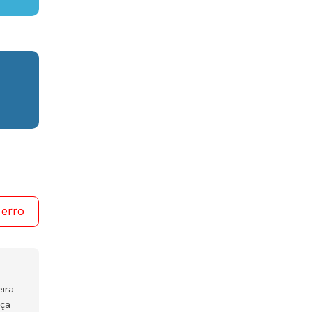
 erro
ira
nça