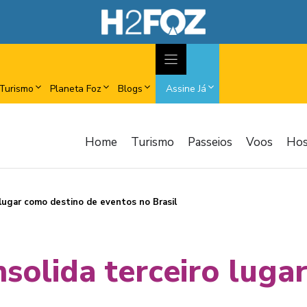
Turismo
Planeta Foz
Blogs
Assine Já
Home
Turismo
Passeios
Voos
Ho
 lugar como destino de eventos no Brasil
solida terceiro luga