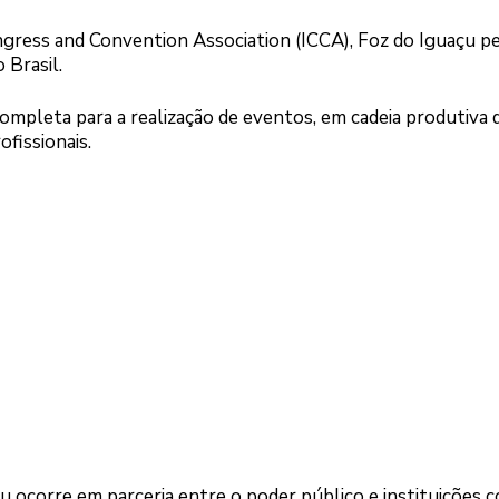
ngress and Convention Association (ICCA), Foz do Iguaçu p
 Brasil.
ompleta para a realização de eventos, em cadeia produtiva 
fissionais.
u ocorre em parceria entre o poder público e instituições 