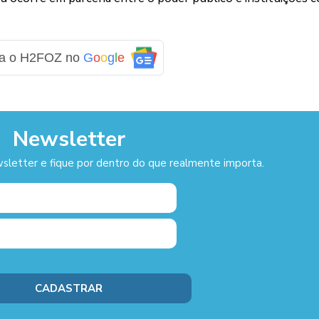
ga o H2FOZ no
G
o
o
g
l
e
Newsletter
sletter e fique por dentro do que realmente importa.