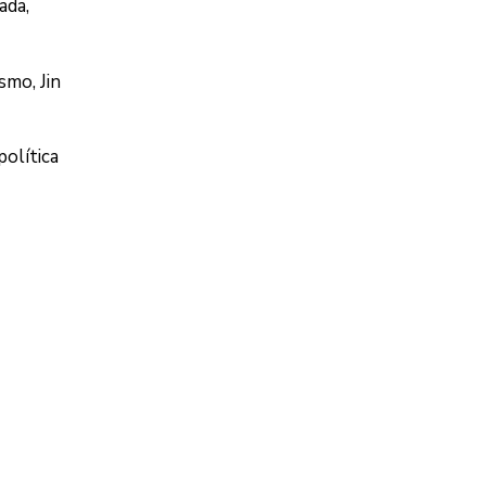
ada,
smo, Jin
olítica