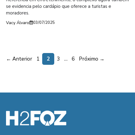
se evidencia pelo cardápio que oferece a turistas e
moradores.
Vacy Álvaro
03/07/2025
Page
Page
Page
Page
←
Anterior
1
2
3
…
6
Próximo
→