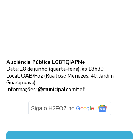
Audiência Pública LGBTQIAPN+
Data: 28 de junho (quarta-feira), às 18h30
Local: OAB/Foz (Rua José Menezes, 40, Jardim
Guarapuava)
Informações:
@municipalcomitefi
Siga o H2FOZ no
G
o
o
g
l
e