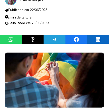
22/06/2023
2 min de leitura
23/06/2023
Share on WhatsApp
Share on Threads
Share on Telegram
Share on Facebook
Share 