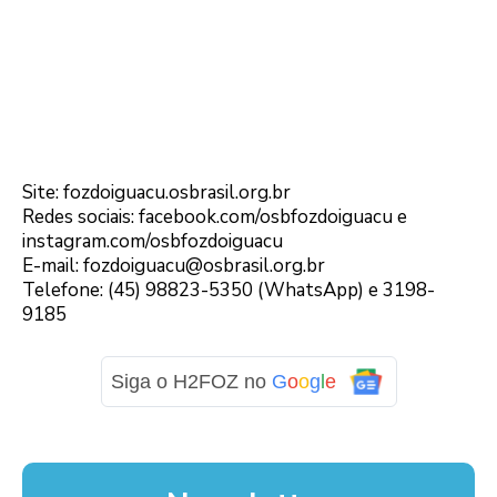
Acompanhe o trabalho
Site: fozdoiguacu.osbrasil.org.br
Redes sociais: facebook.com/osbfozdoiguacu e
instagram.com/osbfozdoiguacu
E-mail: fozdoiguacu@osbrasil.org.br
Telefone: (45) 98823-5350 (WhatsApp) e 3198-
9185
Siga o H2FOZ no
G
o
o
g
l
e