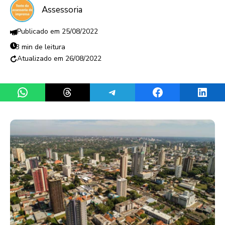
Assessoria
25/08/2022
3 min de leitura
26/08/2022
Share on WhatsApp
Share on Threads
Share on Telegram
Share on Facebook
Share 