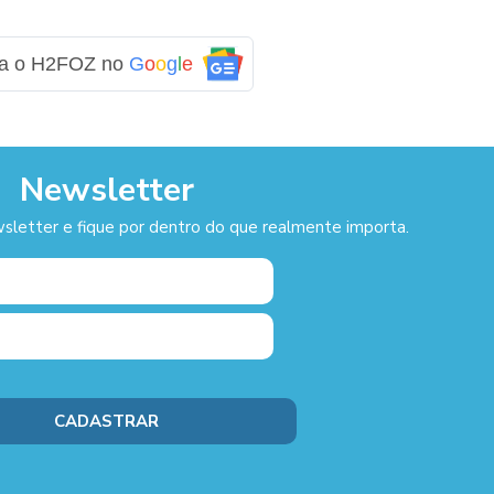
ga o H2FOZ no
G
o
o
g
l
e
Newsletter
sletter e fique por dentro do que realmente importa.