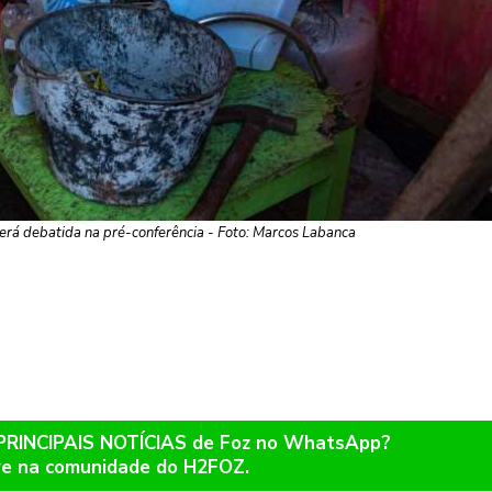
erá debatida na pré-conferência - Foto: Marcos Labanca
 PRINCIPAIS NOTÍCIAS de Foz no WhatsApp?
re na comunidade do H2FOZ.