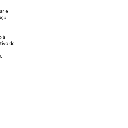
ar e
açu
o à
tivo de
.