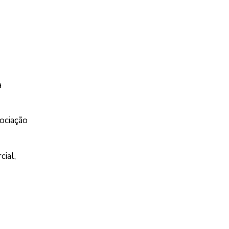
a
ociação
ial,