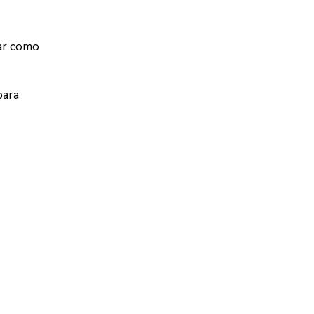
tar como
para