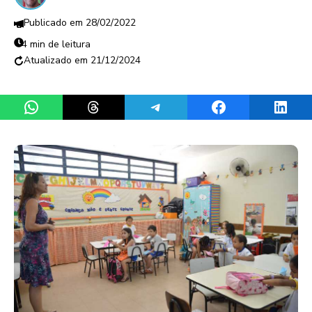
28/02/2022
4 min de leitura
21/12/2024
Share on WhatsApp
Share on Threads
Share on Telegram
Share on Facebook
Share 