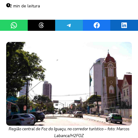
2 min de leitura
Share on WhatsApp
Share on Threads
Share on Telegram
Share on Facebook
Share 
Região central de Foz do Iguaçu, no corredor turístico – foto: Marcos
Labanca/H2FOZ