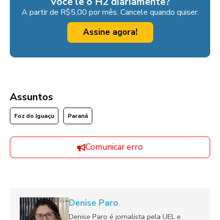
Você lê o H2 diariamente?
A partir de R$5,00 por mês. Cancele quando quiser.
Assine agora!
Assuntos
Foz do Iguaçu
Paraná
Comunicar erro
Denise Paro
Denise Paro é jornalista pela UEL e