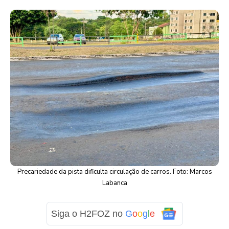
Precariedade da pista dificulta circulação de carros. Foto: Marcos
Labanca
Siga o H2FOZ no
G
o
o
g
l
e