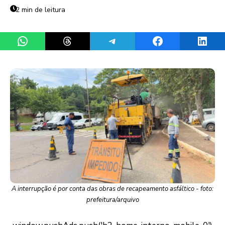
2 min de leitura
Share on WhatsApp
Share on Threads
Share on Telegram
Share on Facebook
Share 
A interrupção é por conta das obras de recapeamento asfáltico - foto:
prefeitura/arquivo