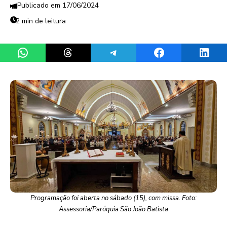
17/06/2024
2 min de leitura
Share on WhatsApp
Share on Threads
Share on Telegram
Share on Facebook
Share 
Programação foi aberta no sábado (15), com missa. Foto:
Assessoria/Paróquia São João Batista