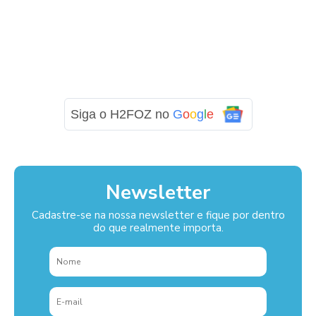
Siga o H2FOZ no
G
o
o
g
l
e
Newsletter
Cadastre-se na nossa newsletter e fique por dentro
do que realmente importa.