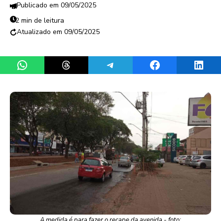
09/05/2025
2 min de leitura
09/05/2025
Share on WhatsApp
Share on Threads
Share on Telegram
Share on Facebook
Share 
A medida é para fazer o recape da avenida - foto: