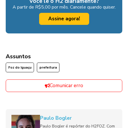
Você lê o H2 diariamente?
A partir de R$5,00 por mês. Cancele quando quiser.
Assine agora!
Assuntos
Foz do Iguaçu
prefeitura
Comunicar erro
Paulo Bogler
Paulo Bogler é repórter do H2FOZ. Com