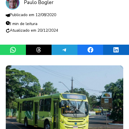
Paulo Bogler
12/08/2020
3 min de leitura
20/12/2024
Share on WhatsApp
Share on Threads
Share on Telegram
Share on Facebook
Share 