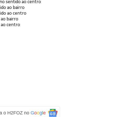
 no sentido ao centro
ido ao bairro
tido ao centro
 ao bairro
o ao centro
ga o H2FOZ no
G
o
o
g
l
e