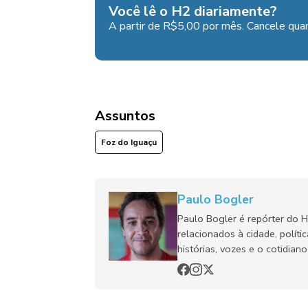
Você lê o H2 diariamente?
A partir de R$5,00 por mês. Cancele quan
Assuntos
Foz do Iguaçu
Paulo Bogler
Paulo Bogler é repórter do 
relacionados à cidade, políti
histórias, vozes e o cotidia