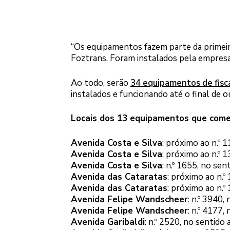
“Os equipamentos fazem parte da primeira
Foztrans. Foram instalados pela empres
Ao todo, serão
34 equipamentos de fisca
instalados e funcionando até o final de ou
Locais dos 13 equipamentos que come
Avenida Costa e Silva
: próximo ao n.º 
Avenida Costa e Silva
: próximo ao n.º 
Avenida Costa e Silva
: n.º 1655, no sen
Avenida das Cataratas
: próximo ao n.º
Avenida das Cataratas
: próximo ao n.º
Avenida Felipe Wandscheer
: n.º 3940,
Avenida Felipe Wandscheer
: n.º 4177,
Avenida Garibaldi
: n.º 2520, no sentido 