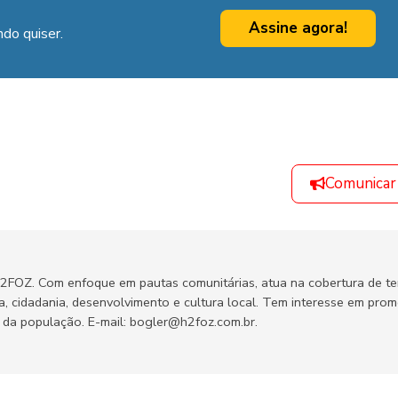
Assine agora!
do quiser.
Comunicar
H2FOZ. Com enfoque em pautas comunitárias, atua na cobertura de t
ca, cidadania, desenvolvimento e cultura local. Tem interesse em pro
no da população. E-mail: bogler@h2foz.com.br.