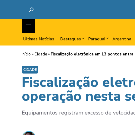
Últimas Notícias
Destaques
Paraguai
Argentina
Início
»
Cidade
»
Fiscalização eletrônica em 13 pontos entra 
CIDADE
Fiscalização ele
operação nesta se
Equipamentos registram excesso de velocidade