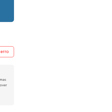
 erro
emas
mover