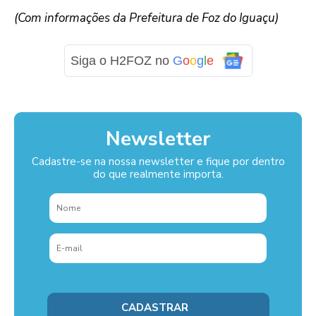
(Com informações da Prefeitura de Foz do Iguaçu)
Siga o H2FOZ no
G
o
o
g
l
e
Newsletter
Cadastre-se na nossa newsletter e fique por dentro
do que realmente importa.