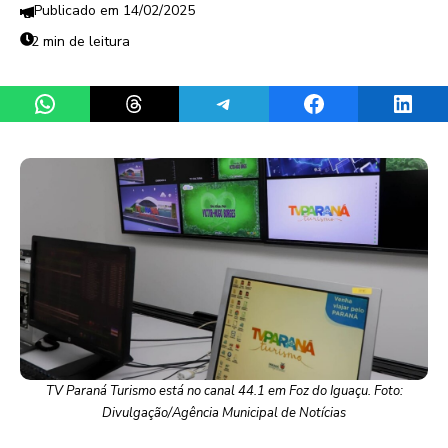
14/02/2025
2 min de leitura
Share on WhatsApp
Share on Threads
Share on Telegram
Share on Facebook
Share 
TV Paraná Turismo está no canal 44.1 em Foz do Iguaçu. Foto:
Divulgação/Agência Municipal de Notícias