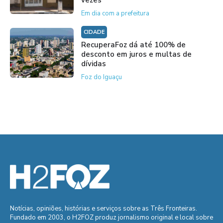
vezes
Em dia com a prefeitura
CIDADE
RecuperaFoz dá até 100% de
desconto em juros e multas de
dívidas
Foz do Iguaçu
Notícias, opiniões, histórias e serviços sobre as Três Fronteiras.
Fundado em 2003, o H2FOZ produz jornalismo original e local sobre