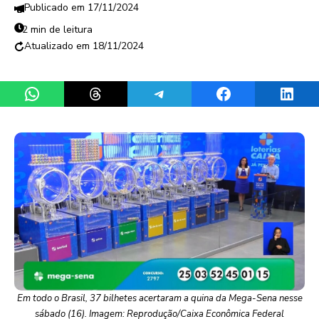
17/11/2024
2 min de leitura
18/11/2024
Share on WhatsApp
Share on Threads
Share on Telegram
Share on Facebook
Share 
Em todo o Brasil, 37 bilhetes acertaram a quina da Mega-Sena nesse
sábado (16). Imagem: Reprodução/Caixa Econômica Federal