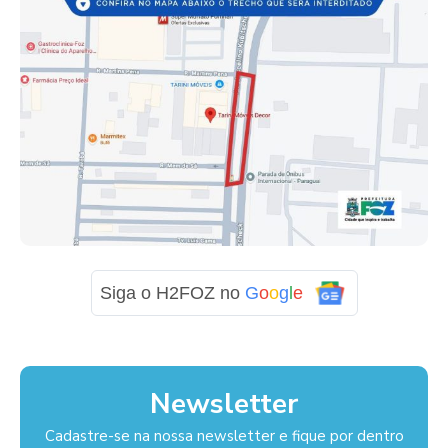
Siga o H2FOZ no
G
o
o
g
l
e
Newsletter
Cadastre-se na nossa newsletter e fique por dentro