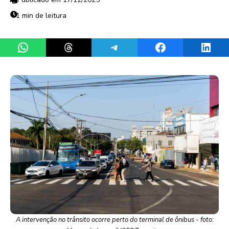
1 min de leitura
Share on WhatsApp
Share on Threads
Share on Telegram
Share on Facebook
Share 
A intervenção no trânsito ocorre perto do terminal de ônibus - foto: