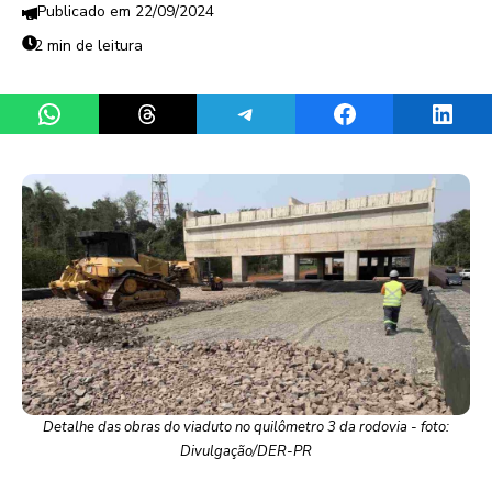
22/09/2024
2 min de leitura
Share on WhatsApp
Share on Threads
Share on Telegram
Share on Facebook
Share 
Detalhe das obras do viaduto no quilômetro 3 da rodovia - foto:
Divulgação/DER-PR