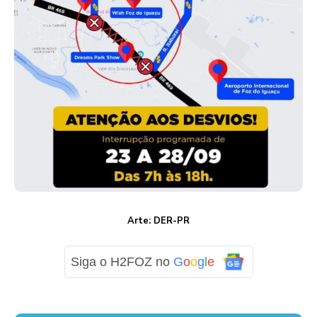
Arte: DER-PR
Siga o H2FOZ no
G
o
o
g
l
e