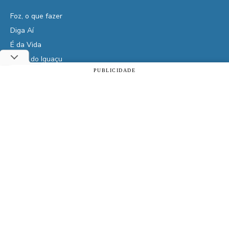
Foz, o que fazer
Diga Aí
É da Vida
Vidas do Iguaçu
PUBLICIDADE
História
Utilizamos cookies essenciais e tecnologias semelhantes de
Cultura
acordo com a nossa Política de Privacidade e, ao continuar
navegando, você concorda com estas condições.
ACEITAR
Política de privacidade
Veja também
Assine | PIX
Assine | Cartão de crédito
Doe qualquer valor
Clube de Vantagens
Atrativos
Cota de Compras