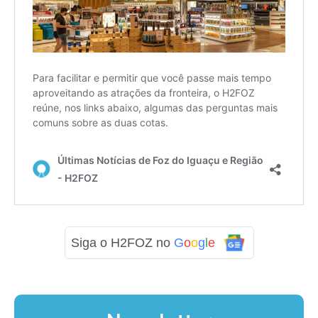
Siga o H2FOZ no
G
o
o
g
l
e