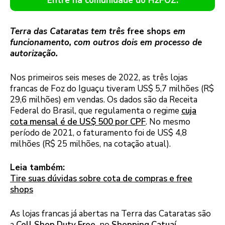
Entre na comunidade do H2FOZ.
Terra das Cataratas tem três
free shops
em
funcionamento, com outros dois em processo de
autorização.
Nos primeiros seis meses de 2022, as três lojas
francas de Foz do Iguaçu tiveram US$ 5,7 milhões (R$
29,6 milhões) em vendas. Os dados são da Receita
Federal do Brasil, que regulamenta o regime
cuja
cota mensal é de US$ 500 por CPF
. No mesmo
período de 2021, o faturamento foi de US$ 4,8
milhões (R$ 25 milhões, na cotação atual).
Leia também:
Tire suas dúvidas sobre cota de compras e free
shops
As lojas francas já abertas na Terra das Cataratas são
a
Cell Shop Duty Free,
no
Shopping Catuaí