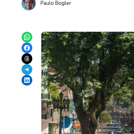
Paulo Bogler
Share on WhatsApp
Share on Facebook
Share on Threads
Share on Telegram
Share on LinkedIn