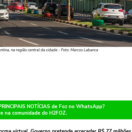
tina, na região central da cidade - Foto: Marcos Labanca
 PRINCIPAIS NOTÍCIAS de Foz no WhatsApp?
re na comunidade do H2FOZ.
orma virtual. Governo pretende arrecadar R$ 77 milhões