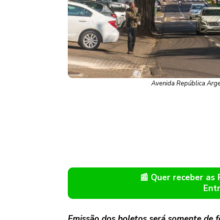
Avenida República Argen
📰 Quer receber as
Ent
Emissão dos boletos será somente de f