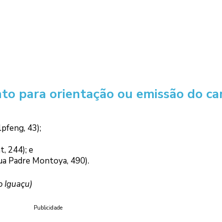
o para orientação ou emissão do ca
pfeng, 43);
, 244); e
a Padre Montoya, 490).
o Iguaçu)
Publicidade