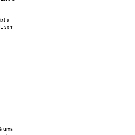
al e
l, sem
 é uma