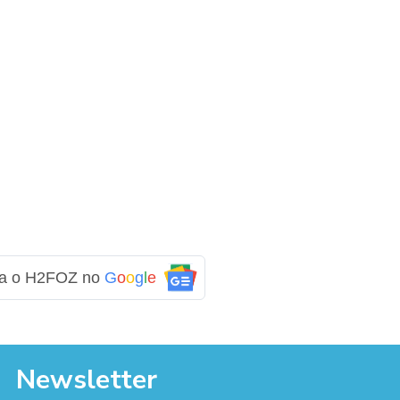
ga o H2FOZ no
G
o
o
g
l
e
Newsletter