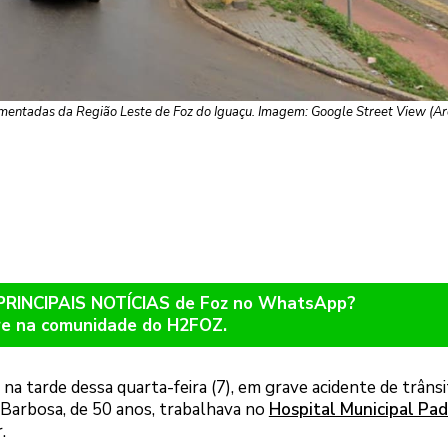
entadas da Região Leste de Foz do Iguaçu. Imagem: Google Street View (Ar
 PRINCIPAIS NOTÍCIAS de Foz no WhatsApp?
re na comunidade do H2FOZ.
na tarde dessa quarta-feira (7), em grave acidente de trâns
 Barbosa, de 50 anos, trabalhava no
Hospital Municipal Pad
.