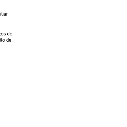
liar
ços do
ção de