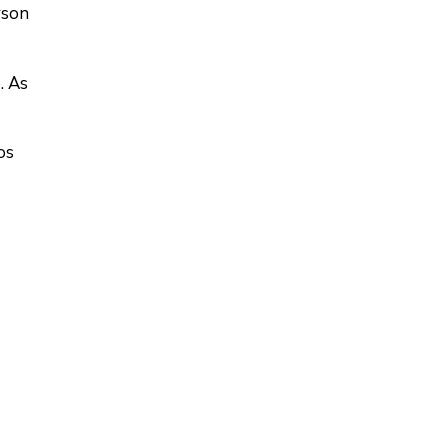
rson
. As
os