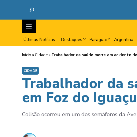
Últimas Notícias
Destaques
Paraguai
Argentina
Início
»
Cidade
»
Trabalhador da saúde morre em acidente de
CIDADE
Trabalhador da s
em Foz do Iguaçu
Colisão ocorreu em um dos semáforos da Aven