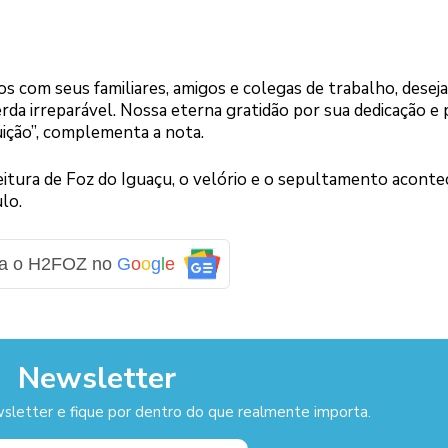
s com seus familiares, amigos e colegas de trabalho, desej
erda irreparável. Nossa eterna gratidão por sua dedicação e 
ição”, complementa a nota.
eitura de Foz do Iguaçu, o velório e o sepultamento aconte
lo.
ga o H2FOZ no
G
o
o
g
l
e
Newsletter
sletter e fique por dentro do que realmente importa.