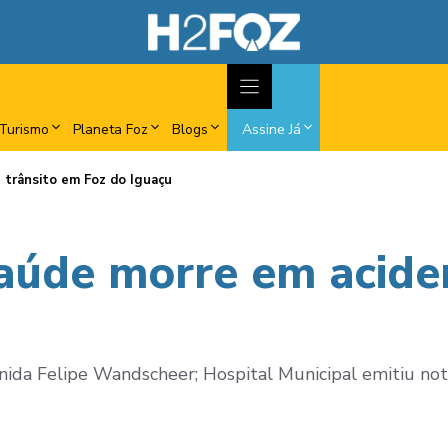
Turismo
Planeta Foz
Blogs
Assine Já
 trânsito em Foz do Iguaçu
aúde morre em aciden
ida Felipe Wandscheer; Hospital Municipal emitiu not