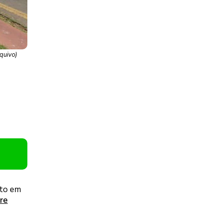
quivo)
ito em
re