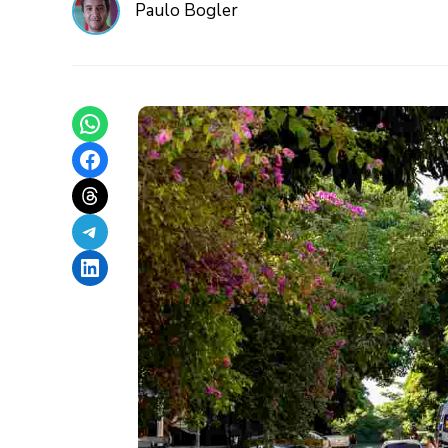
Paulo Bogler
Share on WhatsApp
Share on Facebook
Share on Threads
Share on Telegram
Share on LinkedIn