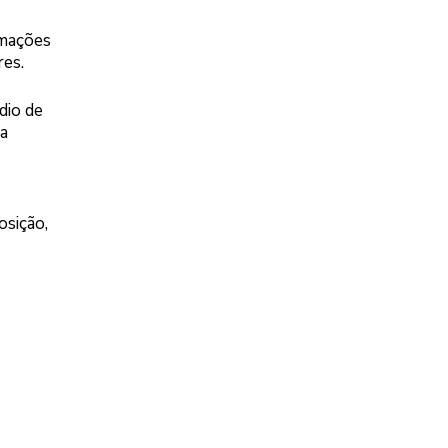
rmações
res.
dio de
na
osição,