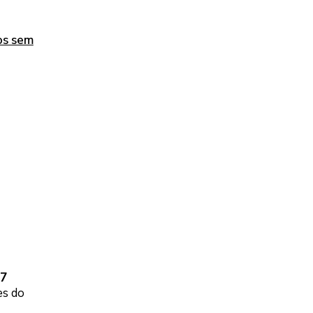
os sem
17
es do