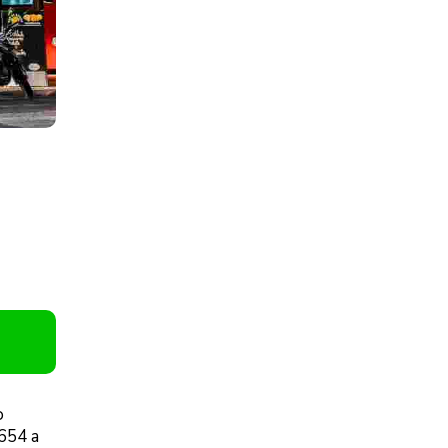
o
654 a