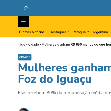
Últimas Notícias
Destaques
Paraguai
Argentina
Início
»
Cidade
»
Mulheres ganham R$ 650 menos do que ho
CIDADE
Mulheres ganham
Foz do Iguaçu
Elas recebem 80% da remuneração média dos 