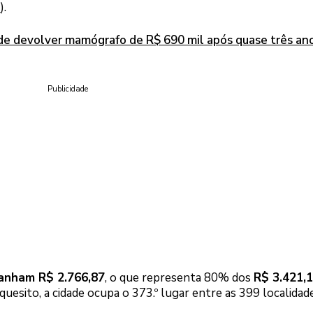
i
).
ide devolver mamógrafo de R$ 690 mil após quase três an
Publicidade
anham R$ 2.766,87
, o que representa 80% dos
R$ 3.421,
 quesito, a cidade ocupa o 373.º lugar entre as 399 localidad