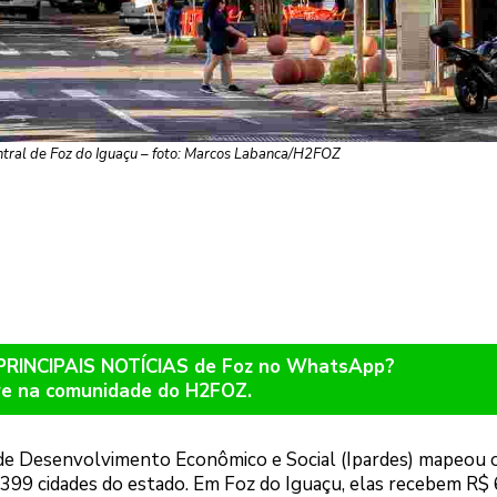
ntral de Foz do Iguaçu – foto: Marcos Labanca/H2FOZ
 PRINCIPAIS NOTÍCIAS de Foz no WhatsApp?
re na comunidade do H2FOZ.
de Desenvolvimento Econômico e Social (Ipardes) mapeou 
399 cidades do estado. Em Foz do Iguaçu, elas recebem R$ 